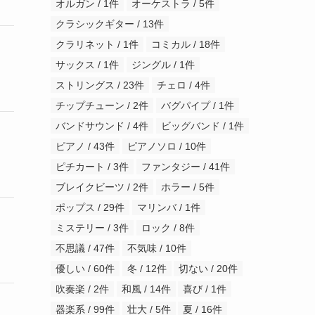
オルガン / 1件
オーケストラ / 5件
クラシックギター / 13件
クラリネット / 1件
コミカル / 18件
サックス / 1件
ジングル / 1件
ストリングス / 23件
チェロ / 4件
チップチューン / 2件
バグパイプ / 1件
バンドサウンド / 4件
ビッグバンド / 1件
ピアノ / 43件
ピアノソロ / 10件
ピチカート / 3件
ファンタジー / 41件
ブレイクビーツ / 2件
ホラー / 5件
ポップス / 29件
マリンバ / 1件
ミステリー / 3件
ロック / 8件
不思議 / 47件
不気味 / 10件
優しい / 60件
冬 / 12件
切ない / 20件
吹奏楽 / 2件
和風 / 14件
喜び / 1件
器楽系 / 99件
壮大 / 5件
夏 / 16件